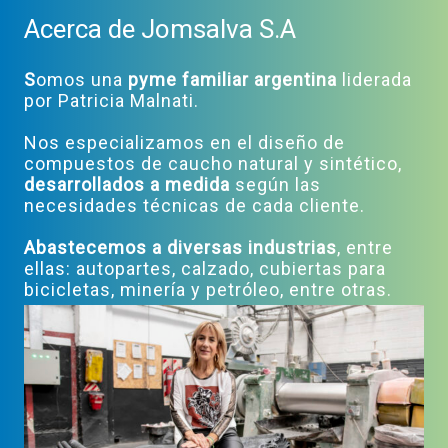
Acerca de Jomsalva S.A
S
omos una
pyme familiar argentina
liderada
por Patricia Malnati.
Nos especializamos en el diseño de
compuestos de caucho natural y sintético,
desarrollados a medida
según las
necesidades técnicas de cada cliente.
Abastecemos a diversas industrias
, entre
ellas: autopartes, calzado, cubiertas para
bicicletas, minería y petróleo, entre otras.