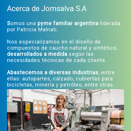
Acerca de Jomsalva S.A
S
omos una
pyme familiar argentina
liderada
por Patricia Malnati.
Nos especializamos en el diseño de
compuestos de caucho natural y sintético,
desarrollados a medida
según las
necesidades técnicas de cada cliente.
Abastecemos a diversas industrias
, entre
ellas: autopartes, calzado, cubiertas para
bicicletas, minería y petróleo, entre otras.